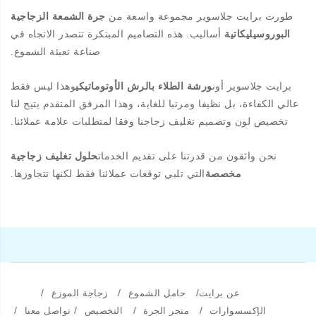
طورت برايت جلاسوير مجموعة واسعة من
جرة الشمعة الزجاجية
البوروسيليكاتية
أساليب. هذه التصاميم المبتكرة تتصدر الاتجاه في
صناعة تعبئة الشموع.
برايت جلاسوير أون
ورشة الطلاء بالرش الأوتوماتيكي
وهذا ليس فقط
عالي الكفاءة، بل نظيفا ومرتبا للغاية، وهذا المرفق المتقدم يتيح لنا
تخصيص لون وتصميم تغليف زجاجنا وفقا لمتطلبات علامة عملائنا.
نحن واثقون من قدرتنا على تقديم الخدمات
حلول تغليف زجاجية
مخصصة
التي تلبي توقعات عملائنا فقط لكنها تتجاوزها.
/
/
/
عن برايت
حامل الشموع
زجاجة الموزع
/
/
/
/
الإكسسوارات
متجر الجرة
التخصيص
تواصل معنا