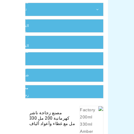
ياقة (8)
صناديق
تغليف
(55)
أعواد
النشر
مقص
(18)
فتيل
الشموع
صندوق
(8)
هدايا
(0)
فتيل
شمعة
غطاء
(12)
مصباح
زجاجي
(0)
مصنع زجاجة ناشر
كهرمانية 200 مل 330
مل مع غطاء وأعواد ألياف