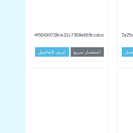
dg#e4b19450430728ce21c7308eb59ccdce
dg#18f7a25
صيل
استفسار سريع
عرض التفاصيل