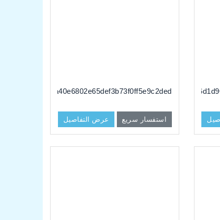
dg#3aa40e6802e65def3b73f0ff5e9c2ded
dg#74a16d1d9
صيل
استفسار سريع
عرض التفاصيل