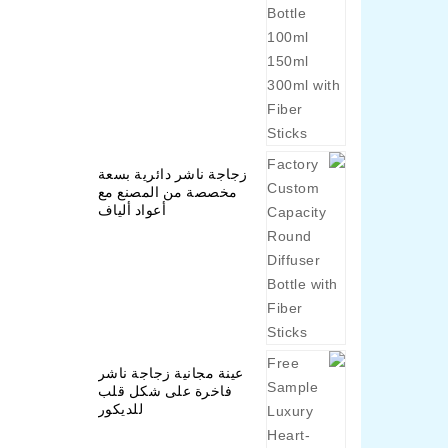
زجاجة ناشر دائرية بسعة
مخصصة من المصنع مع
أعواد ألياف
عينة مجانية زجاجة ناشر
فاخرة على شكل قلب
للديكور