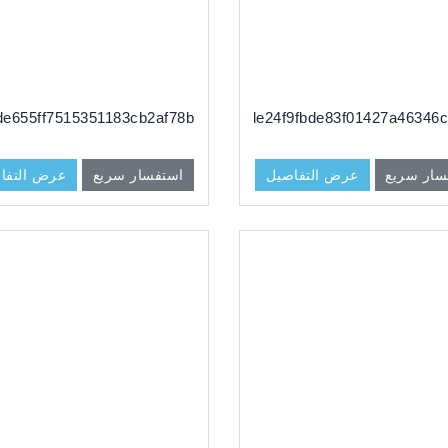
de655ff7515351183cb2af78b
dg#a2de24f9fbde83f01427a46346c
سار سريع
عرض التفاصيل
استفسار سريع
عرض التفا