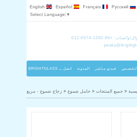
English
Español
Français
Pусский
Select Language
▼
/واتساب: +86-1382-6574-612
peaky@brightg
لتخصيص
فيديو مباشر
المدونة
اتصل بـ BRIGHTGLASS
يسية
جميع المنتجات
حامل شموع
زجاج شموع - مربع