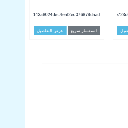
dg#060a143a8024dec4eaf2ec076879daad
dg#59be723d
صيل
استفسار سريع
عرض التفاصيل