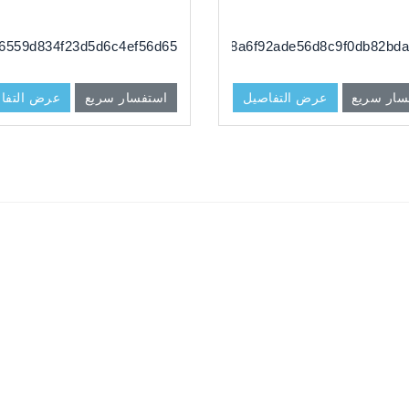
6559d834f23d5d6c4ef56d65
dg#d3e8a6f92ade56d8c9f0db82bda
سار سريع
عرض التفاصيل
استفسار سريع
عرض التفا