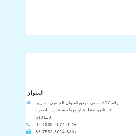
العنوان
رقم 307، مبنى ميغويكسوان الجنوبي، طريق
غوانلان، منطقة لونغهوا، شنتشن، الصين،
518110
+86-1382-6574-612
+86-7552-8024-336