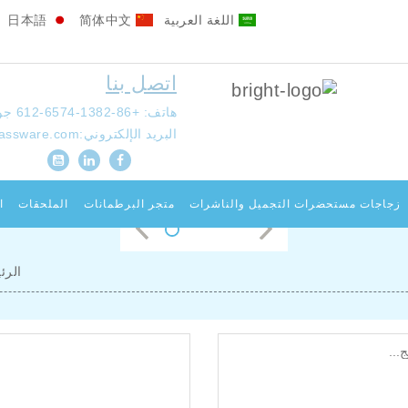
اللغة العربية
简体中文
日本語
اتصل بنا
هاتف: +86-1382-6574-612
جوال
البريد الإلكتروني:
lassware.com
زجاجات مستحضرات التجميل والناشرات
متجر البرطمانات
الملحقات
ا
الرئ