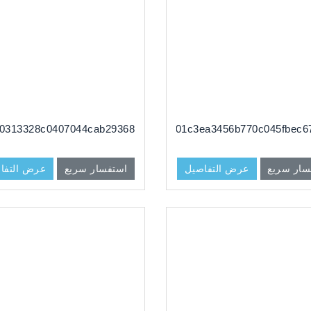
0313328c0407044cab29368
dg#513101c3ea3456b770c045fbec6
سار سريع
عرض التفاصيل
استفسار سريع
عرض التفا